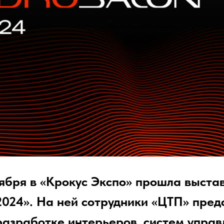
тября в «Крокус Экспо» прошла выста
2024». На ней сотрудники «ЦТП» пред
азработке интерьеров, систем управ