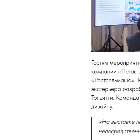
Гостям мероприят
компании «Пегас-А
«Ростсельмаша». К
экстерьера разра
Тольятти. Команд
дизайну.
«На выставке п
непосредственн