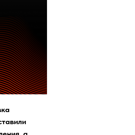
вка
ставили
ления, а