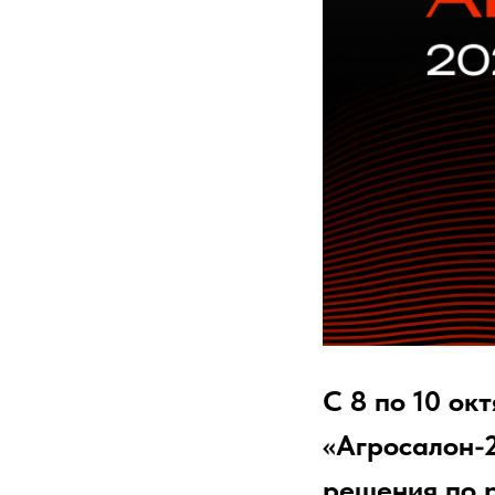
С 8 по 10 ок
«Агросалон-
решения по р