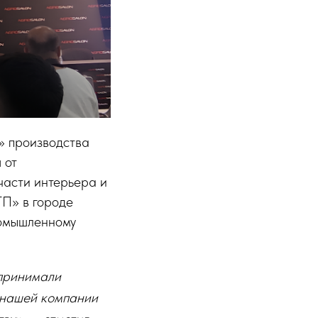
» производства
 от
части интерьера и
ТП» в городе
ромышленному
 принимали
 нашей компании